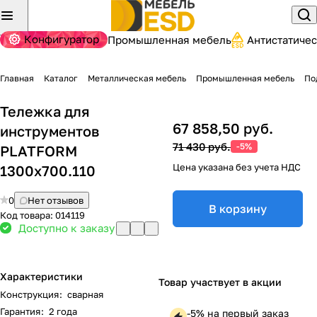
Конфигуратор
Промышленная мебель
Антистатиче
Главная
Каталог
Металлическая мебель
Промышленная мебель
По
Тележка для
67 858,50 руб.
инструментов
71 430 руб.
-5%
PLATFORM
Цена указана без учета НДС
1300х700.110
0
Нет отзывов
В корзину
Код товара:
014119
Доступно к заказу
Характеристики
Товар участвует в акции
Конструкция
:
сварная
Гарантия
:
2 года
-5% на первый заказ