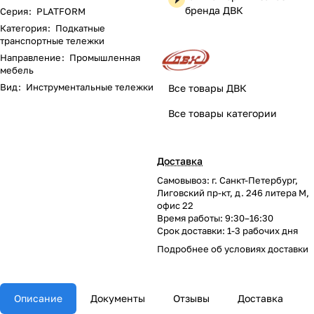
бренда ДВК
Серия
:
PLATFORM
Категория
:
Подкатные
транспортные тележки
Направление
:
Промышленная
мебель
Вид
:
Инструментальные тележки
Все товары ДВК
Все товары категории
Доставка
Самовывоз: г. Санкт-Петербург,
Лиговский пр-кт, д. 246 литера М,
офис 22
Время работы: 9:30–16:30
Срок доставки: 1-3 рабочих дня
Подробнее об
условиях доставки
Описание
Документы
Отзывы
Доставка