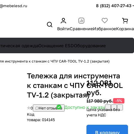
8 (812) 407-27-43
o@mebelesd.ru
Войти
Сравнение
Избранное
Корзина
атическая одежда
Оснащение ESD
Оборудование
ля инструмента к станкам с ЧПУ CAR-TOOL TV-1.2 (закрытая)
Тележка для инструмента
112 081
к станкам с ЧПУ CAR-TOOL
руб.
TV-1.2 (закрытая)
117 980 руб.
-5%
Доступно к заказу
0
Нет отзывов
Цена указана без
Код
учета НДС
товара:
014145
В корзину