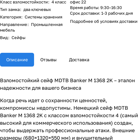
Класс взломостойкости
:
4 класс
офис 22
Время работы: 9:30–16:30
Тип замка
:
два ключевых
Срок доставки: 1-3 рабочих дня
Категория
:
Системы хранения
Подробнее об
условиях доставки
Направление
:
Промышленная
мебель
Вид
:
Сейфы
Описание
Отзывы
Доставка
Взломостойкий сейф MDTB Banker M 1368 2K – эталон
надежности для вашего бизнеса
Когда речь идет о сохранности ценностей,
компромиссы недопустимы. Немецкий сейф MDTB
Banker M 1368 2K с классом взломостойкости 4 (самый
высокий для коммерческого использования) создан,
чтобы выдержать профессиональные атаки. Внешние
размеры (680×1320×550 мм) и внушительный