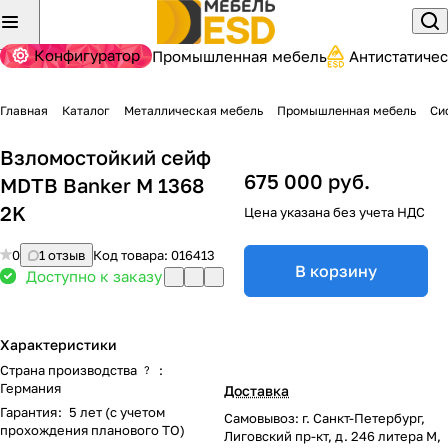
Конфигуратор
Промышленная мебель
Антистатиче
Главная
Каталог
Металлическая мебель
Промышленная мебель
Си
Взломостойкий сейф
675 000 руб.
MDTB Banker M 1368
2K
Цена указана без учета НДС
0
1 отзыв
Код товара:
016413
В корзину
Доступно к заказу
Характеристики
Страна производства
:
?
Германия
Доставка
Гарантия
:
5 лет (с учетом
Самовывоз: г. Санкт-Петербург,
прохождения планового ТО)
Лиговский пр-кт, д. 246 литера М,