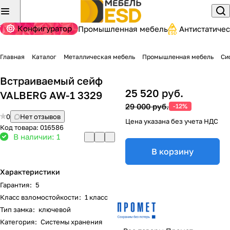
Конфигуратор
Промышленная мебель
Антистатиче
Главная
Каталог
Металлическая мебель
Промышленная мебель
Си
Встраиваемый сейф
25 520 руб.
VALBERG AW-1 3329
29 000 руб.
-12%
0
Нет отзывов
Цена указана без учета НДС
Код товара:
016586
В наличии: 1
В корзину
Характеристики
Гарантия
:
5
Класс взломостойкости
:
1 класс
Тип замка
:
ключевой
Категория
:
Системы хранения