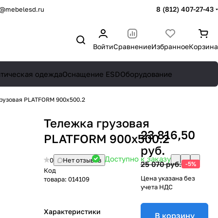
8 (812) 407-27-43
o@mebelesd.ru
Войти
Сравнение
Избранное
Корзина
атическая одежда
Оснащение ESD
Оборудование
рузовая PLATFORM 900х500.2
Тележка грузовая
23 816,50
PLATFORM 900х500.2
руб.
Доступно к заказу
0
Нет отзывов
25 070 руб.
-5%
Код
Цена указана без
товара:
014109
учета НДС
Характеристики
В корзину