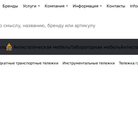
Бренды
Услуги
Компания
Информация
Контакты
inf
ель
Антистатическая мебель
Лабораторная мебель
Антист
дкатные транспортные тележки
Инструментальные тележки
Тележка г