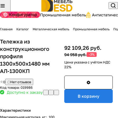
Конфигуратор
Промышленная мебель
Антистатиче
Главная
Каталог
Металлическая мебель
Промышленная мебель
По
Тележка из
92 109,26 руб.
конструкционного
94 958 руб.
-3%
профиля
Цена указана с учётом НДС
1300х500х1480 мм
22%
АЛ-1300КП
0
Нет отзывов
Код товара:
019986
Доступно к заказу
В корзину
Характеристики
Максимальная нагрузка, кг
:
100