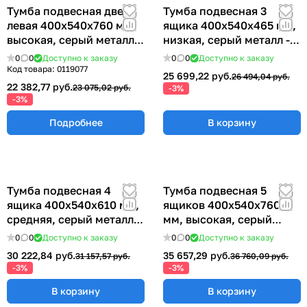
Тумба подвесная дверь
Тумба подвесная 3
левая 400х540х760 мм,
ящика 400х540х465 мм,
высокая, серый металл -
низкая, серый металл -
СТАЛЬ 77.0491.10.10.02
СТАЛЬ 77.0655.00.10.00
0
0
Доступно к заказу
0
0
Доступно к заказу
Код товара:
0119077
25 699,22 руб.
26 494,04 руб.
22 382,77 руб.
23 075,02 руб.
-3%
-3%
Подробнее
В корзину
Тумба подвесная 4
Тумба подвесная 5
ящика 400х540х610 мм,
ящиков 400х540х760
средняя, серый металл -
мм, высокая, серый
СТАЛЬ 77.0655.00.10.01
металл - СТАЛЬ
0
0
Доступно к заказу
0
0
Доступно к заказу
77.0655.00.10.02
30 222,84 руб.
35 657,29 руб.
31 157,57 руб.
36 760,09 руб.
-3%
-3%
В корзину
В корзину