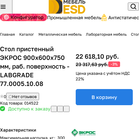
Конфигуратор
Промышленная мебель
Антистатиче
Главная
Каталог
Металлическая мебель
Лабораторная мебель
Сто
Стол пристенный
22 618,10 руб.
ЭКРОС 900х600х750
23 317,63 руб.
-3%
мм, раб. поверхность -
Цена указана с учётом НДС
LABGRADE
22%
77.0005.10.08
0
Нет отзывов
В корзину
Код товара:
014522
Доступно к заказу
Характеристики
Максимальная нагрузка, кг
:
300