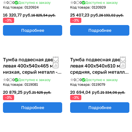
одной полкой на 900
одной полкой и
0
0
Доступно к заказу
0
0
Доступно к заказу
77.0078.10.00-01
книжным шкафом на
Код товара:
0120924
Код товара:
0120929
900
16 320,77 руб.
25 407,23 руб.
16 825,54 руб.
26 193,02 руб.
-3%
-3%
Подробнее
Подробнее
Тумба подвесная дверь
Тумба подвесная дверь
левая 400х540х465 мм,
левая 400х540х610 мм,
низкая, серый металл -
средняя, серый металл -
СТАЛЬ 77.0491.10.10.00
СТАЛЬ 77.0491.10.10.01
0
0
Доступно к заказу
0
0
Доступно к заказу
Код товара:
0119081
Код товара:
0119079
20 879,25 руб.
20 694,04 руб.
21 525 руб.
21 334,06 руб.
-3%
-3%
Подробнее
Подробнее