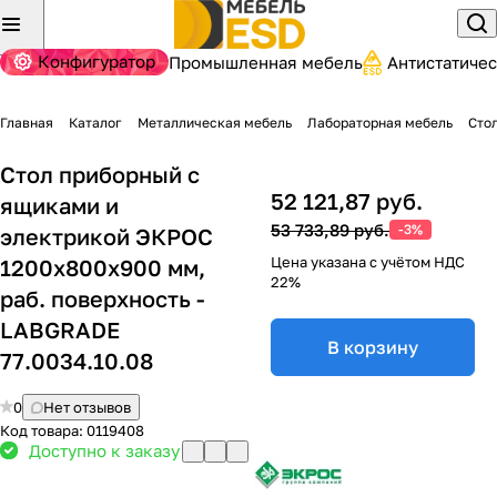
Конфигуратор
Промышленная мебель
Антистатиче
Главная
Каталог
Металлическая мебель
Лабораторная мебель
Сто
Стол приборный с
52 121,87 руб.
ящиками и
53 733,89 руб.
-3%
электрикой ЭКРОС
Цена указана с учётом НДС
1200х800х900 мм,
22%
раб. поверхность -
LABGRADE
В корзину
77.0034.10.08
0
Нет отзывов
Код товара:
0119408
Доступно к заказу