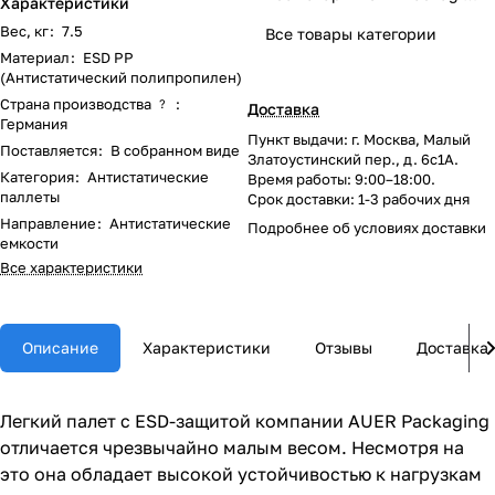
Характеристики
Вес, кг
:
7.5
Все товары категории
Материал
:
ESD PP
(Антистатический полипропилен)
Страна производства
:
?
Доставка
Германия
Пункт выдачи: г. Москва, Малый
Поставляется
:
В собранном виде
Златоустинский пер., д. 6с1А.
Категория
:
Антистатические
Время работы: 9:00–18:00.
паллеты
Срок доставки: 1-3 рабочих дня
Направление
:
Антистатические
Подробнее об
условиях доставки
емкости
Все характеристики
Описание
Характеристики
Отзывы
Доставка
Легкий палет с ESD-защитой компании AUER Packaging
отличается чрезвычайно малым весом. Несмотря на
это она обладает высокой устойчивостью к нагрузкам