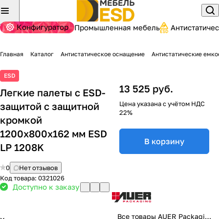
Конфигуратор
Промышленная мебель
Антистатиче
Главная
Каталог
Антистатическое оснащение
Антистатические емко
ESD
13 525 руб.
Легкие палеты с ESD-
Цена указана с учётом НДС
защитой с защитной
22%
кромкой
1200x800x162 мм ESD
В корзину
LP 1208K
0
Нет отзывов
Код товара:
0321026
Доступно к заказу
Все товары AUER Packaging