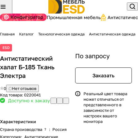
Конфигуратор
Промышленная мебель
Антистатиче
Главная
Каталог
Технологическая одежда
Антистатическая одежда
ESD
По запросу
Антистатический
халат Б-185 Ткань
Электра
Заказать
0
Нет отзывов
Реальный цвет товара
Код товара:
0220041
может отличаться от
Доступно к заказу
представленного в
зависимости от
настроек вашего
Характеристики
монитора
Страна производства
:
Россия
?
Категория
:
Антистатические