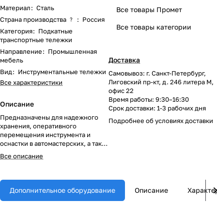
Материал
:
Сталь
Все товары Промет
Страна производства
:
Россия
?
Все товары категории
Категория
:
Подкатные
транспортные тележки
Направление
:
Промышленная
Доставка
мебель
Вид
:
Инструментальные тележки
Самовывоз: г. Санкт-Петербург,
Лиговский пр-кт, д. 246 литера М,
Все характеристики
офис 22
Время работы: 9:30–16:30
Описание
Срок доставки: 1-3 рабочих дня
Предназначены для надежного
Подробнее об
условиях доставки
хранения, оперативного
перемещения инструмента и
оснастки в автомастерских, а так
же на производственных
Все описание
предприятиях.
Дополнительное оборудование
Описание
Характе