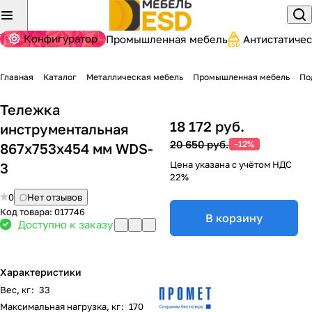
Конфигуратор
Промышленная мебель
Антистатиче
Главная
Каталог
Металлическая мебель
Промышленная мебель
По
Тележка
18 172 руб.
инструментальная
20 650 руб.
-12%
867x753x454 мм WDS-
Цена указана с учётом НДС
3
22%
0
Нет отзывов
Код товара:
017746
В корзину
Доступно к заказу
Характеристики
Вес, кг
:
33
Максимальная нагрузка, кг
:
170