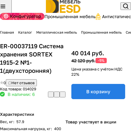
Конфигуратор
Промышленная мебель
Антистатиче
Главная
Каталог
Металлическая мебель
Промышленная мебель
Си
ER-00037119 Система
40 014 руб.
хранения SORTEX
42 120 руб.
-5%
1915-2 №1-
Цена указана с учётом НДС
1(двухсторонняя)
22%
0
Нет отзывов
Код товара:
014029
В корзину
В наличии: 6
Характеристики
Вес, кг
:
57.9
Товар участвует в акции
Максимальная нагрузка, кг
:
400