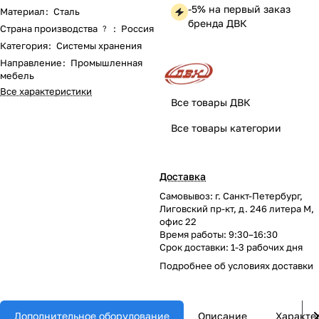
-5% на первый заказ
Материал
:
Сталь
бренда ДВК
Страна производства
:
Россия
?
Категория
:
Системы хранения
Направление
:
Промышленная
мебель
Все характеристики
Все товары ДВК
Все товары категории
Доставка
Самовывоз: г. Санкт-Петербург,
Лиговский пр-кт, д. 246 литера М,
офис 22
Время работы: 9:30–16:30
Срок доставки: 1-3 рабочих дня
Подробнее об
условиях доставки
Дополнительное оборудование
Описание
Характе