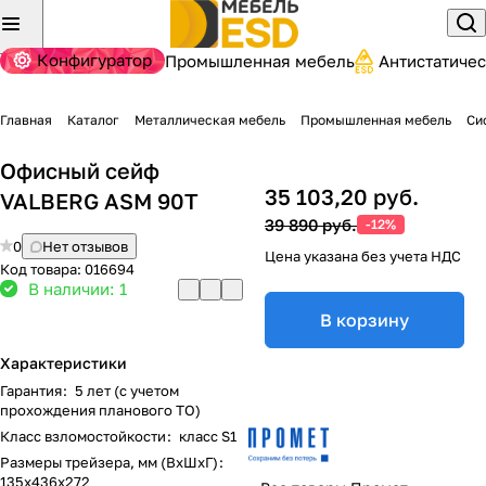
Конфигуратор
Промышленная мебель
Антистатиче
Главная
Каталог
Металлическая мебель
Промышленная мебель
Си
Офисный сейф
35 103,20 руб.
VALBERG ASM 90T
39 890 руб.
-12%
0
Нет отзывов
Цена указана без учета НДС
Код товара:
016694
В наличии: 1
В корзину
Характеристики
Гарантия
:
5 лет (с учетом
прохождения планового ТО)
Класс взломостойкости
:
класс S1
Размеры трейзера, мм (ВхШхГ)
:
135x436x272