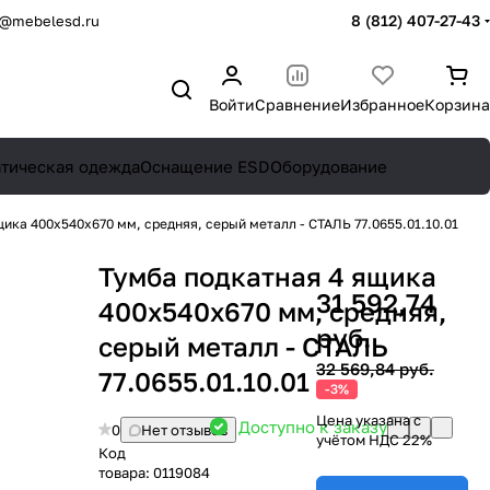
8 (812) 407-27-43
o@mebelesd.ru
Войти
Сравнение
Избранное
Корзина
атическая одежда
Оснащение ESD
Оборудование
ика 400х540х670 мм, средняя, серый металл - СТАЛЬ 77.0655.01.10.01
Тумба подкатная 4 ящика
31 592,74
400х540х670 мм, средняя,
руб.
серый металл - СТАЛЬ
32 569,84 руб.
77.0655.01.10.01
-3%
Цена указана с
Доступно к заказу
0
Нет отзывов
учётом НДС 22%
Код
товара:
0119084