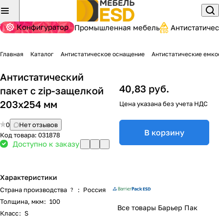
Конфигуратор
Промышленная мебель
Антистатиче
Главная
Каталог
Антистатическое оснащение
Антистатические емко
Антистатический
40,83 руб.
пакет с zip-защелкой
203х254 мм
Цена указана без учета НДС
0
Нет отзывов
В корзину
Код товара:
031878
Доступно к заказу
Характеристики
Страна производства
:
Россия
?
Толщина, мкм
:
100
Все товары Барьер Пак
Класс
:
S