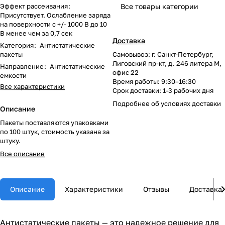
Эффект рассеивания
:
Все товары категории
Присутствует. Ослабление заряда
на поверхности с +/- 1000 В до 10
В менее чем за 0,7 сек
Доставка
Категория
:
Антистатические
пакеты
Самовывоз: г. Санкт-Петербург,
Лиговский пр-кт, д. 246 литера М,
Направление
:
Антистатические
офис 22
емкости
Время работы: 9:30–16:30
Все характеристики
Срок доставки: 1-3 рабочих дня
Подробнее об
условиях доставки
Описание
Пакеты поставляются упаковками
по 100 штук, стоимость указана за
штуку.
Все описание
Описание
Характеристики
Отзывы
Доставка
Антистатические пакеты — это надежное решение для